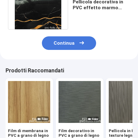
Pellicola decorativa in
PVC effetto marmo
nero rispettosa
dell'ambiente
Continua
Prodotti Raccomandati
Film di membrana in
Film decorativo in
Pellicola in P
PVC a grano di legno
PVC a grano di legno
texture legno 