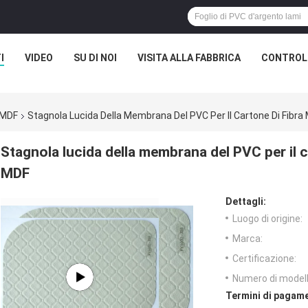
I
VIDEO
SU DI NOI
VISITA ALLA FABBRICA
CONTROLL
 MDF
Stagnola Lucida Della Membrana Del PVC Per Il Cartone Di Fibra
Stagnola lucida della membrana del PVC per il c
MDF
Dettagli:
Luogo di origine:
Marca:
Certificazione:
Numero di modell
Termini di pagame