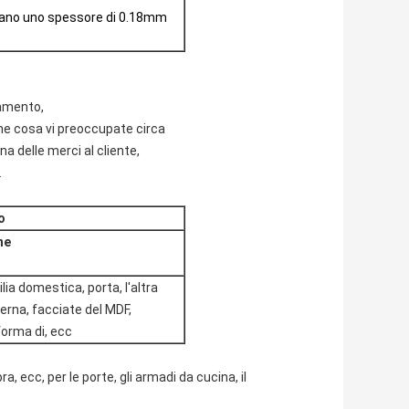
zano uno spessore di 0.18mm
lamento,
che cosa vi preoccupate circa
a delle merci al cliente,
.
o
ne
lia domestica, porta, l'altra
nterna, facciate del MDF,
forma di, ecc
a, ecc, per le porte, gli armadi da cucina, il