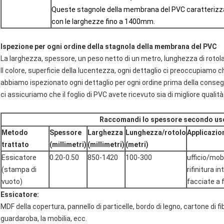
Queste stagnole della membrana del PVC caratteriz
con le larghezze fino a 1400mm.
Ispezione per ogni ordine della stagnola della membrana del PVC
La larghezza, spessore, un peso netto di un metro, lunghezza di roto
Il colore, superficie della lucentezza, ogni dettaglio ci preoccupiamo 
abbiamo ispezionato ogni dettaglio per ogni ordine prima della consegn
ci assicuriamo che il foglio di PVC avete ricevuto sia di migliore qualità
Raccomandi lo spessore secondo us
Metodo
Spessore
Larghezza
Lunghezza/rotolo
Applicazio
trattato
(millimetri)
(millimetri)
(metri)
Essicatore
0.20-0.50
850-1420
100-300
ufficio/mobi
(stampa di
rifinitura i
vuoto)
facciate a 
Essicatore:
MDF della copertura, pannello di particelle, bordo di legno, cartone di fibr
guardaroba, la mobilia, ecc.