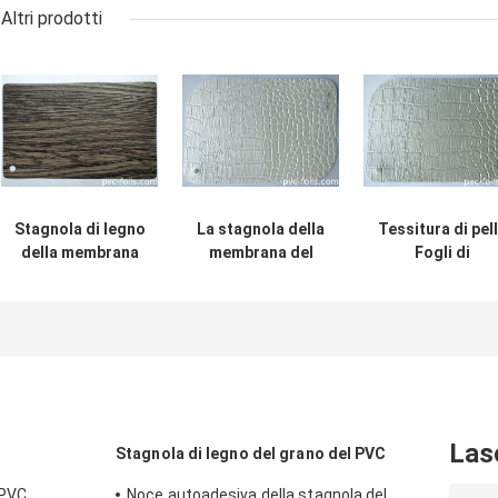
Altri prodotti
Stagnola di legno
La stagnola della
Tessitura di pel
della membrana
membrana del
Fogli di
del PVC 3D per le
PVC di Deco per
membrana in PV
porte
la
per porte di
dell'armadio da
sovrapposizione
armadi MDF
cucina del MDF
3D del MDF della
mobilia ha
impresso
Las
Stagnola di legno del grano del PVC
 PVC
Noce autoadesiva della stagnola del