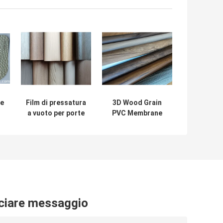
le
Film di pressatura
3D Wood Grain
a vuoto per porte
PVC Membrane
C
e armadi di legno
Foil per finiture di
supermatto
mobili e porte
ciare messaggio