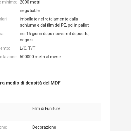
e minimo:
2000 metri
negotiable
lari:
imballato nel rotolamento dalla
schiuma e dal film del PE, poi in pallet
na:
nei 15 giorni dopo ricevere il deposito,
negozii
ento:
L/C, T/T
entazione:
500000 metri al mese
bra medio di densità del MDF
Film di Funiture
one:
Decorazione