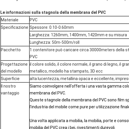
Le informazioni sulla stagnola della membrana del PVC
Materiale
PVC
Specificazione
Spessore: 0.10-0.60mm
Larghezza: 1260mm, 1400mm, 1420mm e su misura
Lunghezza: 50m-500m/roll
Pacchetto
1 contenitore può caricare circa 30000meters della 
PVC
Progettazione
il colore solido, il colore normale, il grano di legno, il 
del modello
metallico, modello ha stampato, 3D ecc
Superficie
alta lucentezza, metallina opaca e eccellente, impres
Il nostro
Siamo coinvolgere nell'offerta i una vasta gamma color
vantaggio
membrana del PVC.
Queste stagnole della membrana del PVC sono film s
l'industria del mobile come pure per utilizzazione finale
Una volta applicata a mobilia, la mobilia, porte e consol
mobilia del PVC crea i bei, rivestimenti durevoli.