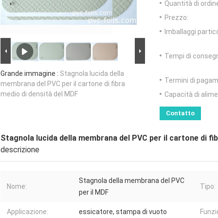
Quantità di ordin
Prezzo:
Imballaggi partico
Tempi di conseg
Grande immagine :
Stagnola lucida della
Termini di pagam
membrana del PVC per il cartone di fibra
medio di densità del MDF
Capacità di alim
Contatto
Stagnola lucida della membrana del PVC per il cartone di fi
descrizione
Stagnola della membrana del PVC
Nome:
Tipo:
per il MDF
Applicazione:
essicatore, stampa di vuoto
Funzi