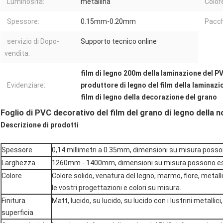
Luminosità:
metallina
Color
Spessore:
0.15mm-0.20mm
Pacch
servizio di Dopo-
Supporto tecnico online
vendita:
film di legno 200m della laminazione del P
Evidenziare:
produttore di legno del film della laminaz
film di legno della decorazione del grano
Foglio di PVC decorativo del film del grano di legno della n
Descrizione di prodotti
Spessore
0,14 millimetri a 0.35mm, dimensioni su misura posso
Larghezza
1260mm - 1400mm, dimensioni su misura possono es
Colore
Colore solido, venatura del legno, marmo, fiore, meta
le vostri progettazioni e colori su misura.
Finitura
Matt, lucido, su lucido, su lucido con i lustrini metallic
superficia