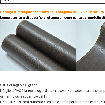
rifornimento
Dettagli d'immagine decorativi della stagnola del PVC di struttura 
buona struttura di superficie, stampa di legno pulita del modello d
Serie di legno del grano
Il foglio di PVC è la tecnologia di stampa avanzata adottata per stampa
di marmo sulla superficie del film.
E poi il film del trasferimento di calore è usato per trasferire le proge