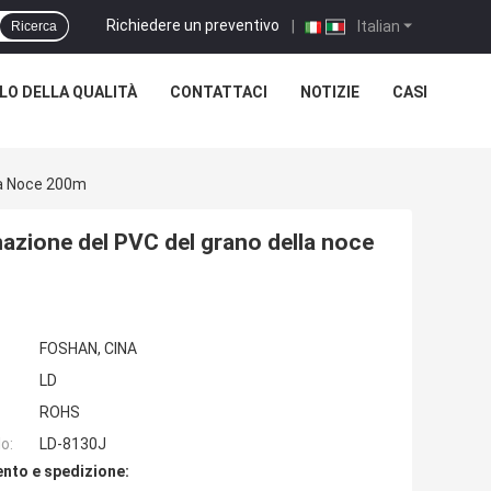
Richiedere un preventivo
|
Italian
Ricerca
O DELLA QUALITÀ
CONTATTACI
NOTIZIE
CASI
lla Noce 200m
inazione del PVC del grano della noce
FOSHAN, CINA
LD
ROHS
o:
LD-8130J
nto e spedizione: