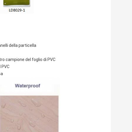
elli della particella
stro campione del foglio di PVC
el PVC
sa