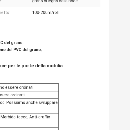
e:
grano di legno della noce
etto:
100-200m/roll
VC del grano
,
ione del PVC del grano
,
oce per le porte della mobilia
no essere ordinati
sere ordinati
llico. Possiamo anche sviluppare
i, Morbido tocco, Anti-graffio