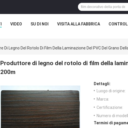
I
VIDEO
SU DI NOI
VISITA ALLA FABBRICA
CONTROLL
e Di Legno Del Rotolo Di Film Della Laminazione Del PVC Del Grano De
Produttore di legno del rotolo di film della lam
200m
Dettagli:
Luogo di origine:
Marca:
Certificazione:
Numero di modell
Termini di pagame