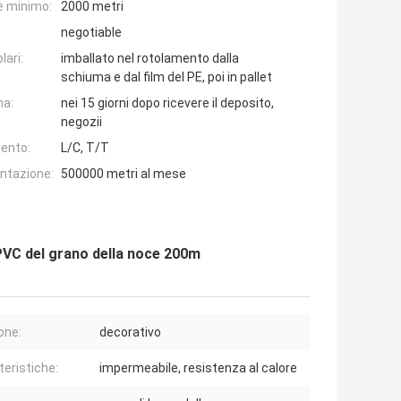
e minimo:
2000 metri
negotiable
lari:
imballato nel rotolamento dalla
schiuma e dal film del PE, poi in pallet
na:
nei 15 giorni dopo ricevere il deposito,
negozii
ento:
L/C, T/T
entazione:
500000 metri al mese
l PVC del grano della noce 200m
one:
decorativo
teristiche:
impermeabile, resistenza al calore