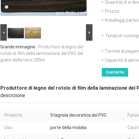
Quantità di ordin
Prezzo:
Imballaggi partico
Tempi di conseg
Grande immagine :
Produttore di legno del
Termini di pagam
rotolo di film della laminazione del PVC del
grano della noce 200m
Capacità di alim
Contatto
Produttore di legno del rotolo di film della laminazione de
descrizione
Prodotto:
Stagnola decorativa del PVC
Funzi
Uso:
porte della mobilia
Carat