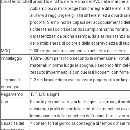
Caratteristiche
Il prodotto è fatto dalla resina del PVC delle marche 
Abbiamo più di mille progettazioni legne differenti e di
aiutarvi a raggiungere gli stili differenti ed a coordinare
prodotti. Siamo inoltre capaci dell'accoppiamento del
richieste ed i colori secondo i campioni hanno fornito. 
caratterizzati da buona stampa, da alta resistenza al
dello stableness di colore e dalla scorrevolezza di sup
MOQ
2000 m. per colore o secondo la richiesta dei clienti
Imballaggio
100m-500m per rotolo secondo la dimensione. I rotoli s
materiali, in primo luogo la spugna, il secondo film del 
tessuto impermeabile con due lati ricoperti con forte
Termine di
2-3 settimane dopo aver ricevuto pagamento anticipa
consegna
Pagamento
T/T, L/C a signt
Uso
È usato per mobilia, le porte di legno, gli armadi, il bord
schiuma, i profili del metallo, ecc. dalla macchina avvo
laminazione o dalla macchina dell'essicatore di vuoto.
Capacità del
4 contenitori al giorno, la consegna di tempo d'inseri