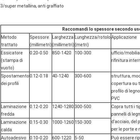
3/super metallina, anti graffiato
Raccomandi lo spessore secondo us
Metodo
Spessore
Larghezza
Lunghezza/rotolo
Applicazione
trattato
(millimetri)
(millimetri)
(metri)
Essicatore
0.20-0.50
850-1420
100-300
ufficio/mobilia
(stampa di
rifinitura inter
vuoto)
Spostamento
0.12-0.18
40-1240
300-600
struttura, mod
dei profili
copertura su tut
profilo di legno
PVC
Laminazione
0.12-0.20
1240-1280
300-500
Copra tutti i ti
fredda
pannelli di legn
d'acciaio, del 
Laminazione
0.15-0.30
1000-1260
150-300
per le porte e 
calda
Autoadesivo
0.10-0.20
600-1220
5-50
Può essere rip