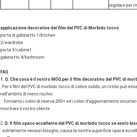
regolare per m
applicazione decorativa del film del PVC di Morbido tocco
porta di gabinetto 1/kitchen
2/wardrobe
porta 3/cabinet
gabinetto 4/bathroom
FAQ
1. Q: Che cosa è il vostro MOQ per il film decorativo del PVC di m
: Per il film del PVC di morbido tocco di colore solido, un rotolo può esser
nell'ambito di meno rischio
Forniamo i colori di riserva 200+ ed i colori d'aggiornamento innumer
mostrare il vostro cliente.
2.
Q: Il film opaco eccellente del PVC di morbido tocco se avuto biso
: solitamente nessun bisogno, causa la nostra superficie opaca eccelle