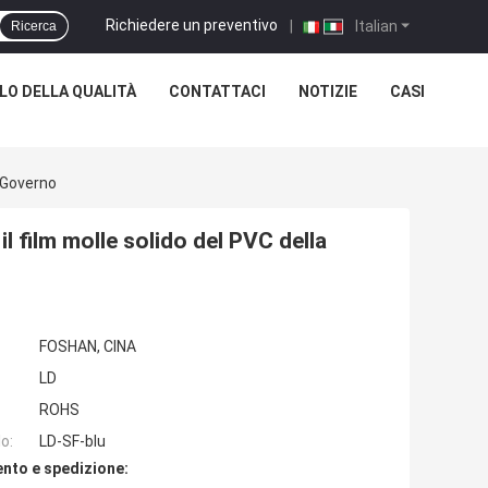
Richiedere un preventivo
|
Italian
Ricerca
O DELLA QUALITÀ
CONTATTACI
NOTIZIE
CASI
l Governo
 il film molle solido del PVC della
FOSHAN, CINA
LD
ROHS
o:
LD-SF-blu
nto e spedizione: