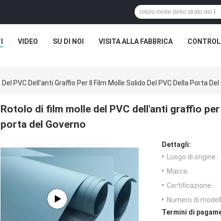
I
VIDEO
SU DI NOI
VISITA ALLA FABBRICA
CONTROLL
 Del PVC Dell'anti Graffio Per Il Film Molle Solido Del PVC Della Porta De
Rotolo di film molle del PVC dell'anti graffio per
porta del Governo
Dettagli:
Luogo di origine:
Marca:
Certificazione:
Numero di modell
Termini di pagame