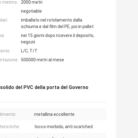
e minimo:
2000 metri
negotiable
lari:
imballato nel rotolamento dalla
schiuma e dal film del PE, poi in pallet
na:
nei 15 giorni dopo ricevere il deposito,
negozii
ento:
L/C, T/T
entazione:
500000 metri al mese
le solido del PVC della porta del Governo
timento:
metallina eccellente
teristiche:
tocco morbido, anti scatched