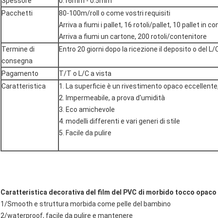
Spessore
0.16mm - 0.5mm
Pacchetti
80-100m/roll o come vostri requisiti
Arriva a fiumi i pallet, 16 rotoli/pallet, 10 pallet in 
Arriva a fiumi un cartone, 200 rotoli/contenitore
Termine di
Entro 20 giorni dopo la ricezione il deposito o del L/C
consegna
Pagamento
T/T o L/C a vista
Caratteristica
1. La superficie è un rivestimento opaco eccellent
2. Impermeabile, a prova d'umidità
3. Eco amichevole
4. modelli differenti e vari generi di stile
5. Facile da pulire
Caratteristica decorativa del film del PVC di morbido tocco opaco 
1/Smooth e struttura morbida come pelle del bambino
2/waterproof, facile da pulire e mantenere