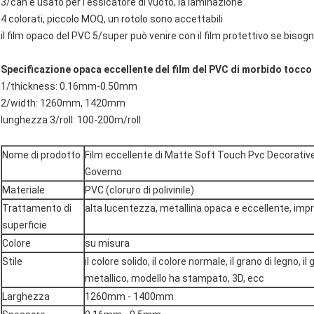
3/can è usato per l'essicatore di vuoto, la laminazione
4 colorati, piccolo MOQ, un rotolo sono accettabili
il film opaco del PVC 5/super può venire con il film protettivo se bisogno
Specificazione opaca eccellente del film del PVC di morbido tocco
1/thickness: 0.16mm-0.50mm
2/width: 1260mm, 1420mm
lunghezza 3/roll: 100-200m/roll
Nome di prodotto
Film eccellente di Matte Soft Touch Pvc Decorative d
Governo
Materiale
PVC (cloruro di polivinile)
Trattamento di
alta lucentezza, metallina opaca e eccellente, imp
superficie
Colore
su misura
Stile
il colore solido, il colore normale, il grano di legno,
metallico, modello ha stampato, 3D, ecc
Larghezza
1260mm - 1400mm