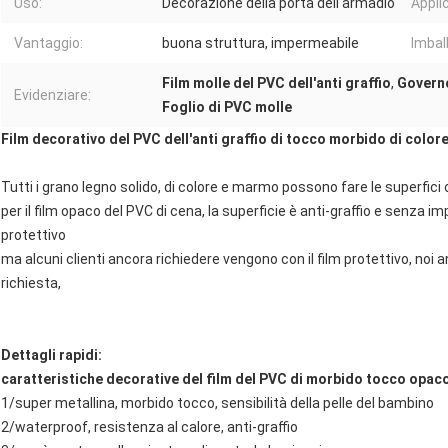
Uso:
Decorazione della porta dell'armadio
Appli
Vantaggio:
buona struttura, impermeabile
Imbal
Film molle del PVC dell'anti graffio
,
Governo
Evidenziare:
Foglio di PVC molle
Film decorativo del PVC dell'anti graffio di tocco morbido di color
Tutti i grano legno solido, di colore e marmo possono fare le superfici
per il film opaco del PVC di cena, la superficie è anti-graffio e senza
protettivo
ma alcuni clienti ancora richiedere vengono con il film protettivo, noi
richiesta,
Dettagli rapidi:
caratteristiche decorative del film del PVC di morbido tocco opac
1/super metallina, morbido tocco, sensibilità della pelle del bambino
2/waterproof, resistenza al calore, anti-graffio