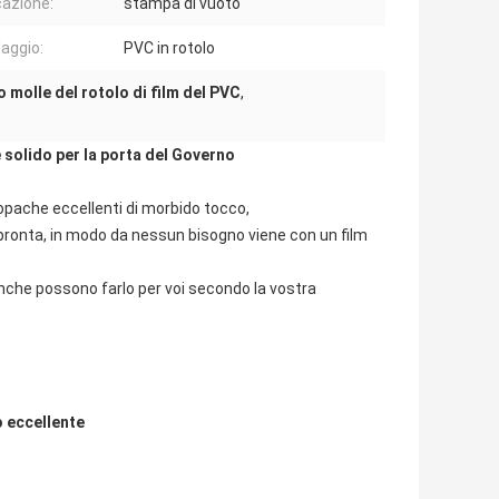
cazione:
stampa di vuoto
laggio:
PVC in rotolo
 molle del rotolo di film del PVC
,
e solido per la porta del Governo
 opache eccellenti di morbido tocco,
 impronta, in modo da nessun bisogno viene con un film
 anche possono farlo per voi secondo la vostra
o eccellente